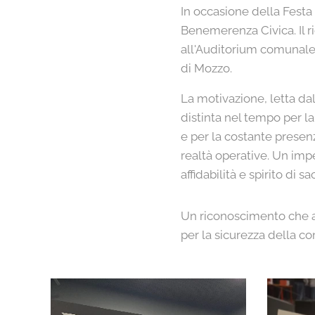
In occasione della Festa
Benemerenza Civica. Il r
all'Auditorium comunale 
di Mozzo.
La motivazione, letta da
distinta nel tempo per la
e per la costante presenz
realtà operative. Un imp
affidabilità e spirito di sac
Un riconoscimento che ap
per la sicurezza della co