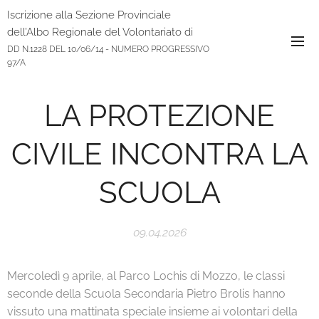
Iscrizione alla Sezione Provinciale
dell’Albo Regionale del Volontariato di
Protezione Civile
DD N.1228 DEL 10/06/14 - NUMERO PROGRESSIVO
97/A
LA PROTEZIONE
CIVILE INCONTRA LA
SCUOLA
09.04.2026
Mercoledì 9 aprile, al Parco Lochis di Mozzo, le classi
seconde della Scuola Secondaria Pietro Brolis hanno
vissuto una mattinata speciale insieme ai volontari della